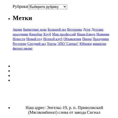
Рубрики
Метки
Акции
Банкетные залы
Большой зал
Ветераны
Дети
Детские
праздники
Кинобар
Клуб
Мир профессий
Наши блюда
Новинки
Новости
Новый год
Ночной клуб
Объявления
Пицца
Праздники
Ресторан
Средний зал
Торты
ЭПО "Сигнал"
Юбилеи
вакансии
фитнес-меню
Наш адрес: Энгельс-19, р. п. Приволжский
(Мясокомбинат) слева от завода Сигнал