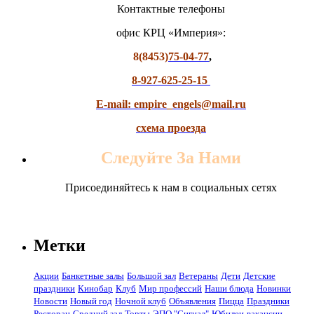
Контактные телефоны
офис КРЦ «Империя»:
8(8453)
75-04-77
,
8-927-625-25-15
E-mail: empire_engels@mail.ru
схема проезда
Следуйте За Нами
Присоединяйтесь к нам в социальных сетях
Метки
Акции
Банкетные залы
Большой зал
Ветераны
Дети
Детские
праздники
Кинобар
Клуб
Мир профессий
Наши блюда
Новинки
Новости
Новый год
Ночной клуб
Объявления
Пицца
Праздники
Ресторан
Средний зал
Торты
ЭПО "Сигнал"
Юбилеи
вакансии