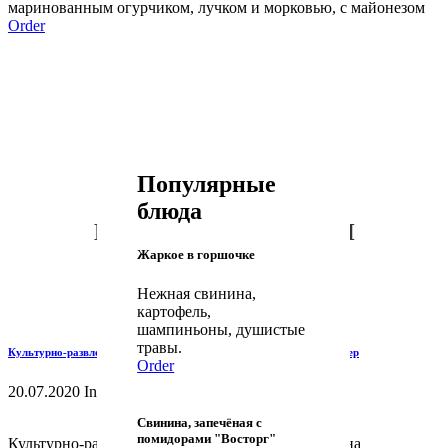
маринованным огурчиком, лучком и морковью, с майонезом
Order
Популярные
блюда
НОВОСТИ ИМПЕРИИ
Жаркое в горшочке
Нежная свинина,
картофель,
шампиньоны, душистые
травы.
Культурно-развлекательному центру «Империя» требуется кондитер
Order
20.07.2020 In
Вакансии
Новости
Read More
Свинина, запечёная с
помидорами "Восторг"
Культурно-развлекательному центру «Империя» на