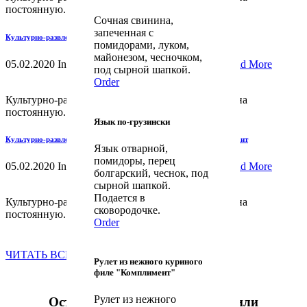
постоянную...
Сочная свинина,
запеченная с
Культурно-развлекательному центру «Империя» требуется повар
помидорами, луком,
майонезом, чесночком,
05.02.2020 In
Вакансии
Новости
Объявления
Read More
под сырной шапкой.
Order
Культурно-развлекательному центру «Империя» на
постоянную...
Язык по-грузински
Культурно-развлекательному центру «Империя» требуется официант
Язык отварной,
помидоры, перец
05.02.2020 In
Вакансии
Новости
Объявления
Read More
болгарский, чеснок, под
сырной шапкой.
Подается в
Культурно-развлекательному центру «Империя» на
сковородочке.
постоянную...
Order
ЧИТАТЬ ВСЕ НОВОСТИ>>
Рулет из нежного куриного
филе "Комплимент"
Рулет из нежного
Остались вопросы?
Напишите
или