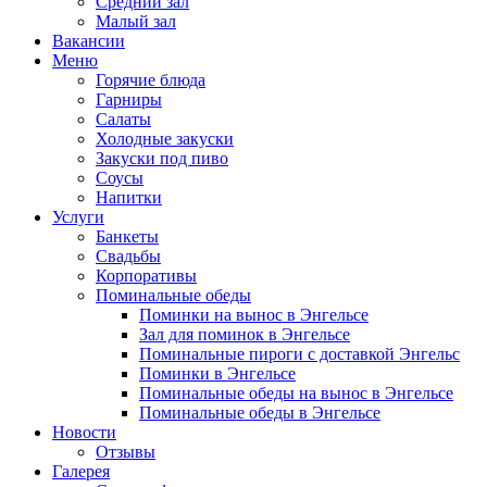
Средний зал
Малый зал
Вакансии
Меню
Горячие блюда
Гарниры
Салаты
Холодные закуски
Закуски под пиво
Соусы
Напитки
Услуги
Банкеты
Свадьбы
Корпоративы
Поминальные обеды
Поминки на вынос в Энгельсе
Зал для поминок в Энгельсе
Поминальные пироги с доставкой Энгельс
Поминки в Энгельсе
Поминальные обеды на вынос в Энгельсе
Поминальные обеды в Энгельсе
Новости
Отзывы
Галерея