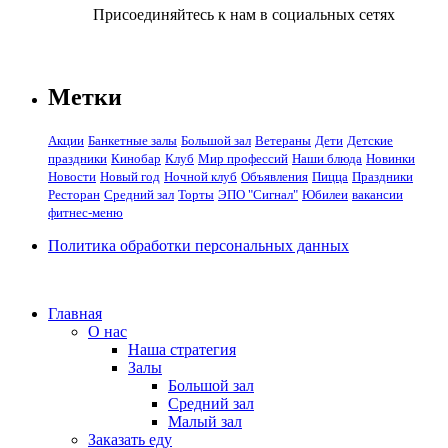
Присоединяйтесь к нам в социальных сетях
Метки
Акции
Банкетные залы
Большой зал
Ветераны
Дети
Детские
праздники
Кинобар
Клуб
Мир профессий
Наши блюда
Новинки
Новости
Новый год
Ночной клуб
Объявления
Пицца
Праздники
Ресторан
Средний зал
Торты
ЭПО "Сигнал"
Юбилеи
вакансии
фитнес-меню
Политика обработки персональных данных
Главная
О нас
Наша стратегия
Залы
Большой зал
Средний зал
Малый зал
Заказать еду