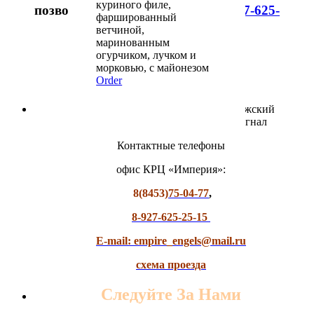
куриного филе,
позвоните нам по телефонам:
8-927-625-
фаршированный
25-15
,
8(8453)75-04-77
ветчиной,
маринованным
огурчиком, лучком и
морковью, с майонезом
Order
Наш адрес: Энгельс-19, р. п. Приволжский
(Мясокомбинат) слева от завода Сигнал
Контактные телефоны
офис КРЦ «Империя»:
8(8453)
75-04-77
,
8-927-625-25-15
E-mail: empire_engels@mail.ru
схема проезда
Следуйте За Нами