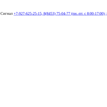
а Сигнал
+7-927-625-25-15, 8(8453) 75-04-77 (пн.-пт. с 8:00-17:00) 