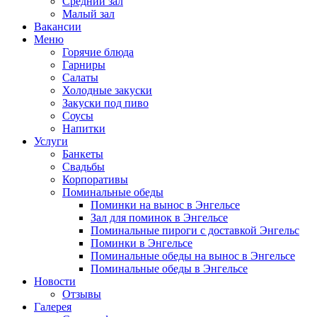
Средний зал
Малый зал
Вакансии
Меню
Горячие блюда
Гарниры
Салаты
Холодные закуски
Закуски под пиво
Соусы
Напитки
Услуги
Банкеты
Свадьбы
Корпоративы
Поминальные обеды
Поминки на вынос в Энгельсе
Зал для поминок в Энгельсе
Поминальные пироги с доставкой Энгельс
Поминки в Энгельсе
Поминальные обеды на вынос в Энгельсе
Поминальные обеды в Энгельсе
Новости
Отзывы
Галерея