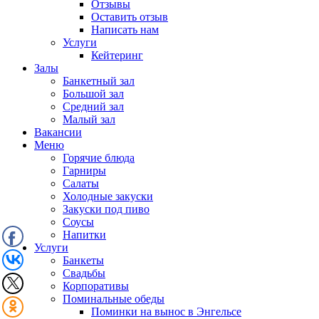
Отзывы
Оставить отзыв
Написать нам
Услуги
Кейтеринг
Залы
Банкетный зал
Большой зал
Средний зал
Малый зал
Вакансии
Меню
Горячие блюда
Гарниры
Салаты
Холодные закуски
Закуски под пиво
Соусы
Напитки
Услуги
Банкеты
Свадьбы
Корпоративы
Поминальные обеды
Поминки на вынос в Энгельсе