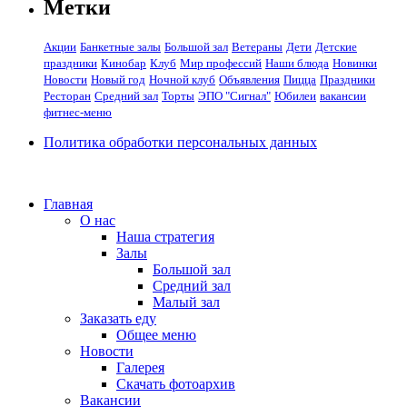
Метки
Акции
Банкетные залы
Большой зал
Ветераны
Дети
Детские
праздники
Кинобар
Клуб
Мир профессий
Наши блюда
Новинки
Новости
Новый год
Ночной клуб
Объявления
Пицца
Праздники
Ресторан
Средний зал
Торты
ЭПО "Сигнал"
Юбилеи
вакансии
фитнес-меню
Политика обработки персональных данных
Главная
О нас
Наша стратегия
Залы
Большой зал
Средний зал
Малый зал
Заказать еду
Общее меню
Новости
Галерея
Скачать фотоархив
Вакансии