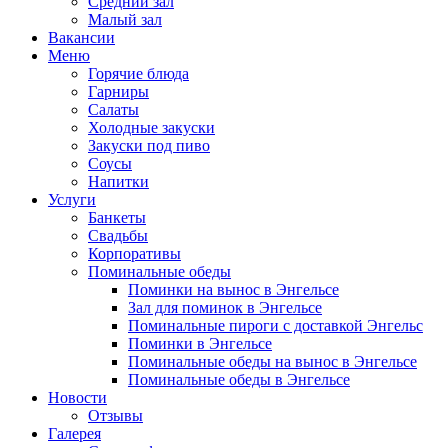
Средний зал
Малый зал
Вакансии
Меню
Горячие блюда
Гарниры
Салаты
Холодные закуски
Закуски под пиво
Соусы
Напитки
Услуги
Банкеты
Свадьбы
Корпоративы
Поминальные обеды
Поминки на вынос в Энгельсе
Зал для поминок в Энгельсе
Поминальные пироги с доставкой Энгельс
Поминки в Энгельсе
Поминальные обеды на вынос в Энгельсе
Поминальные обеды в Энгельсе
Новости
Отзывы
Галерея