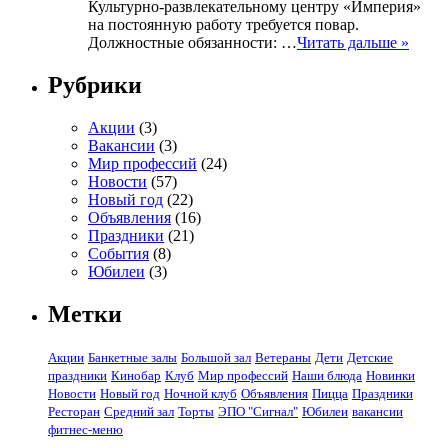
Культурно-развлекательному центру «Империя»
на постоянную работу требуется повар.
Должностные обязанности: …
Читать дальше »
Рубрики
Акции
(3)
Вакансии
(3)
Мир профессий
(24)
Новости
(57)
Новый год
(22)
Объявления
(16)
Праздники
(21)
События
(8)
Юбилеи
(3)
Метки
Акции
Банкетные залы
Большой зал
Ветераны
Дети
Детские
праздники
Кинобар
Клуб
Мир профессий
Наши блюда
Новинки
Новости
Новый год
Ночной клуб
Объявления
Пицца
Праздники
Ресторан
Средний зал
Торты
ЭПО "Сигнал"
Юбилеи
вакансии
фитнес-меню