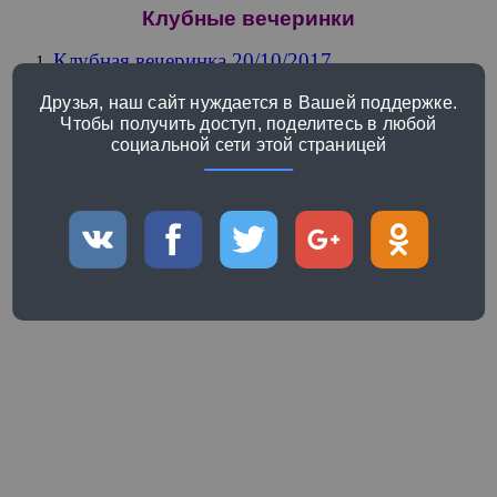
Клубные вечеринки
Клубная вечеринка 20/10/2017
Вечеринка в стиле «Хиты 90-х, 2000-х»
Друзья, наш сайт нуждается в Вашей поддержке.
13/10/2017
Чтобы получить доступ, поделитесь в любой
Клубная вечеринка 06/10/2017
социальной сети этой страницей
Открытие клубного сезона 2017 года