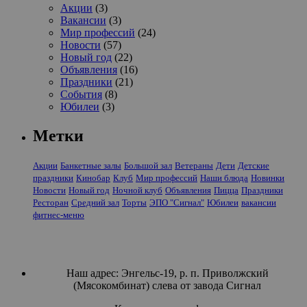
Акции
(3)
Вакансии
(3)
Мир профессий
(24)
Новости
(57)
Новый год
(22)
Объявления
(16)
Праздники
(21)
События
(8)
Юбилеи
(3)
Метки
Акции
Банкетные залы
Большой зал
Ветераны
Дети
Детские
праздники
Кинобар
Клуб
Мир профессий
Наши блюда
Новинки
Новости
Новый год
Ночной клуб
Объявления
Пицца
Праздники
Ресторан
Средний зал
Торты
ЭПО "Сигнал"
Юбилеи
вакансии
фитнес-меню
Наш адрес: Энгельс-19, р. п. Приволжский
(Мясокомбинат) слева от завода Сигнал