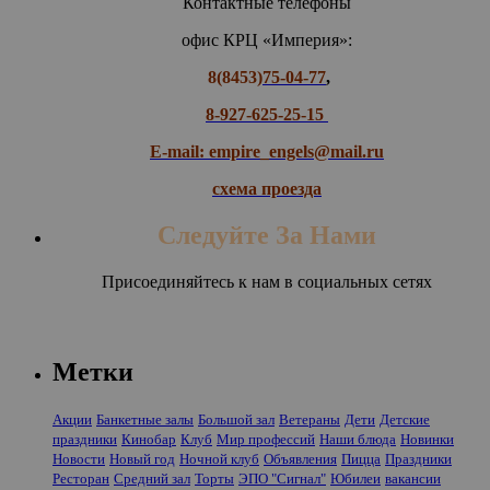
Контактные телефоны
офис КРЦ «Империя»:
8(8453)
75-04-77
,
8-927-625-25-15
E-mail: empire_engels@mail.ru
схема проезда
Следуйте За Нами
Присоединяйтесь к нам в социальных сетях
Метки
Акции
Банкетные залы
Большой зал
Ветераны
Дети
Детские
праздники
Кинобар
Клуб
Мир профессий
Наши блюда
Новинки
Новости
Новый год
Ночной клуб
Объявления
Пицца
Праздники
Ресторан
Средний зал
Торты
ЭПО "Сигнал"
Юбилеи
вакансии