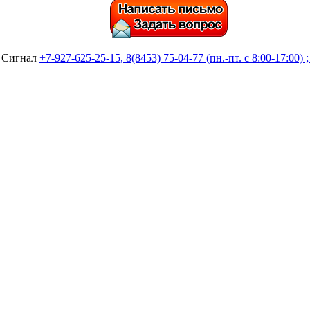
а Сигнал
+7-927-625-25-15, 8(8453) 75-04-77 (пн.-пт. с 8:00-17:00) 