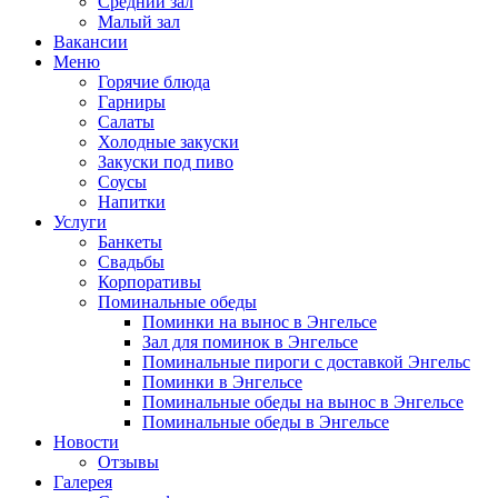
Средний зал
Малый зал
Вакансии
Меню
Горячие блюда
Гарниры
Салаты
Холодные закуски
Закуски под пиво
Соусы
Напитки
Услуги
Банкеты
Свадьбы
Корпоративы
Поминальные обеды
Поминки на вынос в Энгельсе
Зал для поминок в Энгельсе
Поминальные пироги с доставкой Энгельс
Поминки в Энгельсе
Поминальные обеды на вынос в Энгельсе
Поминальные обеды в Энгельсе
Новости
Отзывы
Галерея