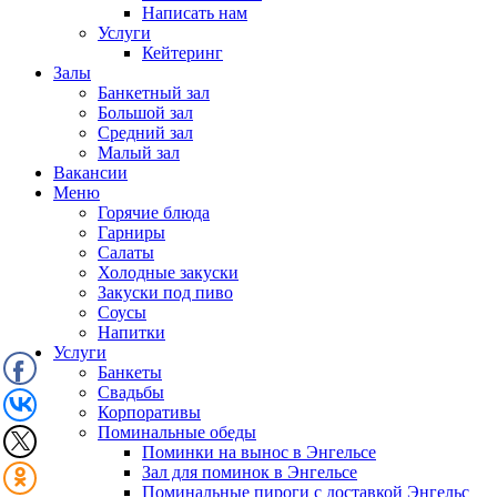
Написать нам
Услуги
Кейтеринг
Залы
Банкетный зал
Большой зал
Средний зал
Малый зал
Вакансии
Меню
Горячие блюда
Гарниры
Салаты
Холодные закуски
Закуски под пиво
Соусы
Напитки
Услуги
Банкеты
Свадьбы
Корпоративы
Поминальные обеды
Поминки на вынос в Энгельсе
Зал для поминок в Энгельсе
Поминальные пироги с доставкой Энгельс