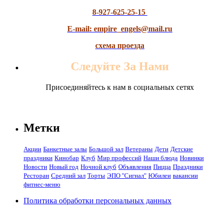
8-927-625-25-15
E-mail: empire_engels@mail.ru
схема проезда
Следуйте За Нами
Присоединяйтесь к нам в социальных сетях
Метки
Акции
Банкетные залы
Большой зал
Ветераны
Дети
Детские
праздники
Кинобар
Клуб
Мир профессий
Наши блюда
Новинки
Новости
Новый год
Ночной клуб
Объявления
Пицца
Праздники
Ресторан
Средний зал
Торты
ЭПО "Сигнал"
Юбилеи
вакансии
фитнес-меню
Политика обработки персональных данных