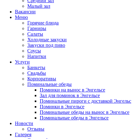
Средний зал
Малый зал
Вакансии
Меню
Горячие блюда
Гарниры
Салаты
Холодные закуски
Закуски под пиво
Соусы
Напитки
Услуги
Банкеты
Свадьбы
Корпоративы
Поминальные обеды
Поминки на вынос в Энгельсе
Зал для поминок в Энгельсе
Поминальные пироги с доставкой Энгельс
Поминки в Энгельсе
Поминальные обеды на вынос в Энгельсе
Поминальные обеды в Энгельсе
Новости
Отзывы
Галерея