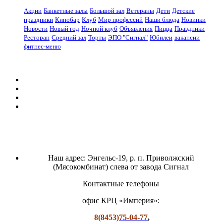
Акции
Банкетные залы
Большой зал
Ветераны
Дети
Детские
праздники
Кинобар
Клуб
Мир профессий
Наши блюда
Новинки
Новости
Новый год
Ночной клуб
Объявления
Пицца
Праздники
Ресторан
Средний зал
Торты
ЭПО "Сигнал"
Юбилеи
вакансии
фитнес-меню
Наш адрес: Энгельс-19, р. п. Приволжский
(Мясокомбинат) слева от завода Сигнал
Контактные телефоны
офис КРЦ «Империя»:
8(8453)
75-04-77
,