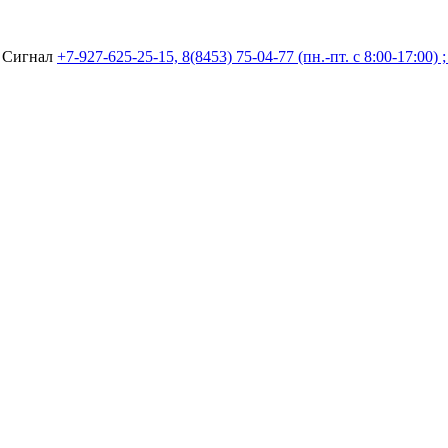
а Сигнал
+7-927-625-25-15, 8(8453) 75-04-77 (пн.-пт. с 8:00-17:00) 