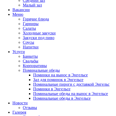
Средний зал
Малый зал
Вакансии
Меню
Горячие блюда
Гарниры
Салаты
Холодные закуски
Закуски под пиво
Соусы
Напитки
Услуги
Банкеты
Свадьбы
Корпоративы
Поминальные обеды
Поминки на вынос в Энгельсе
Зал для поминок в Энгельсе
Поминальные пироги с доставкой Энгельс
Поминки в Энгельсе
Поминальные обеды на вынос в Энгельсе
Поминальные обеды в Энгельсе
Новости
Отзывы
Галерея