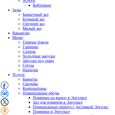
Услуги
Кейтеринг
Залы
Банкетный зал
Большой зал
Средний зал
Малый зал
Вакансии
Меню
Горячие блюда
Гарниры
Салаты
Холодные закуски
Закуски под пиво
Соусы
Напитки
Услуги
Банкеты
Свадьбы
Корпоративы
Поминальные обеды
Поминки на вынос в Энгельсе
Зал для поминок в Энгельсе
Поминальные пироги с доставкой Энгельс
Поминки в Энгельсе