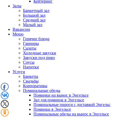
Кейтеринг
Залы
Банкетный зал
Большой зал
Средний зал
Малый зал
Вакансии
Меню
Горячие блюда
Гарниры
Салаты
Холодные закуски
Закуски под пиво
Соусы
Напитки
Услуги
Банкеты
Свадьбы
Корпоративы
Поминальные обеды
Поминки на вынос в Энгельсе
Зал для поминок в Энгельсе
Поминальные пироги с доставкой Энгельс
Поминки в Энгельсе
Поминальные обеды на вынос в Энгельсе