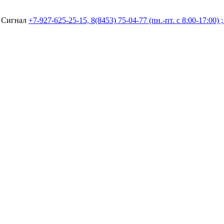
а Сигнал
+7-927-625-25-15, 8(8453) 75-04-77 (пн.-пт. с 8:00-17:00) 