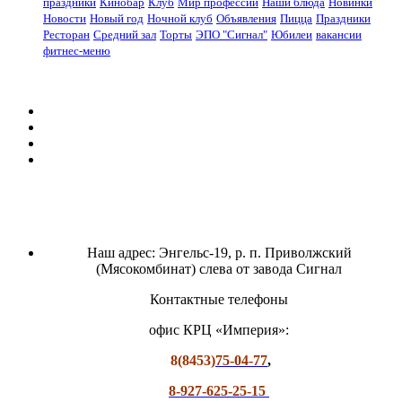
праздники
Кинобар
Клуб
Мир профессий
Наши блюда
Новинки
Новости
Новый год
Ночной клуб
Объявления
Пицца
Праздники
Ресторан
Средний зал
Торты
ЭПО "Сигнал"
Юбилеи
вакансии
фитнес-меню
Наш адрес: Энгельс-19, р. п. Приволжский
(Мясокомбинат) слева от завода Сигнал
Контактные телефоны
офис КРЦ «Империя»:
8(8453)
75-04-77
,
8-927-625-25-15