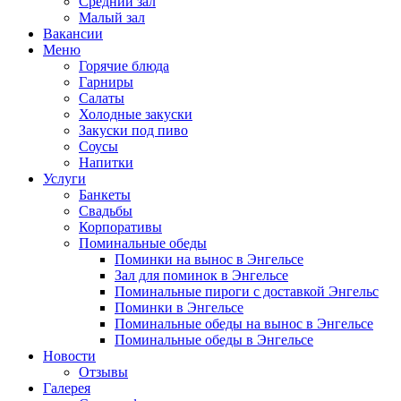
Средний зал
Малый зал
Вакансии
Меню
Горячие блюда
Гарниры
Салаты
Холодные закуски
Закуски под пиво
Соусы
Напитки
Услуги
Банкеты
Свадьбы
Корпоративы
Поминальные обеды
Поминки на вынос в Энгельсе
Зал для поминок в Энгельсе
Поминальные пироги с доставкой Энгельс
Поминки в Энгельсе
Поминальные обеды на вынос в Энгельсе
Поминальные обеды в Энгельсе
Новости
Отзывы
Галерея