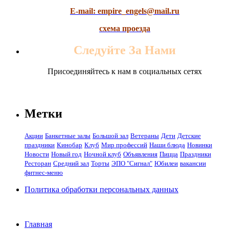
E-mail: empire_engels@mail.ru
схема проезда
Следуйте За Нами
Присоединяйтесь к нам в социальных сетях
Метки
Акции
Банкетные залы
Большой зал
Ветераны
Дети
Детские
праздники
Кинобар
Клуб
Мир профессий
Наши блюда
Новинки
Новости
Новый год
Ночной клуб
Объявления
Пицца
Праздники
Ресторан
Средний зал
Торты
ЭПО "Сигнал"
Юбилеи
вакансии
фитнес-меню
Политика обработки персональных данных
Главная