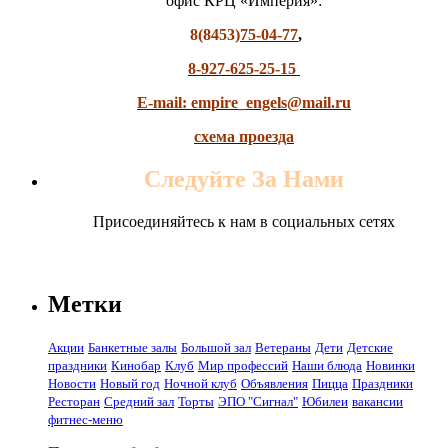
офис КРЦ «Империя»:
8(8453)
75-04-77
,
8-927-625-25-15
E-mail: empire_engels@mail.ru
схема проезда
Следуйте За Нами
Присоединяйтесь к нам в социальных сетях
Метки
Акции
Банкетные залы
Большой зал
Ветераны
Дети
Детские
праздники
Кинобар
Клуб
Мир профессий
Наши блюда
Новинки
Новости
Новый год
Ночной клуб
Объявления
Пицца
Праздники
Ресторан
Средний зал
Торты
ЭПО "Сигнал"
Юбилеи
вакансии
фитнес-меню