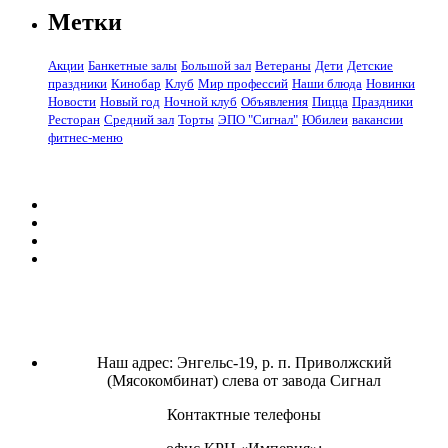
Метки
Акции
Банкетные залы
Большой зал
Ветераны
Дети
Детские
праздники
Кинобар
Клуб
Мир профессий
Наши блюда
Новинки
Новости
Новый год
Ночной клуб
Объявления
Пицца
Праздники
Ресторан
Средний зал
Торты
ЭПО "Сигнал"
Юбилеи
вакансии
фитнес-меню
Наш адрес: Энгельс-19, р. п. Приволжский
(Мясокомбинат) слева от завода Сигнал
Контактные телефоны