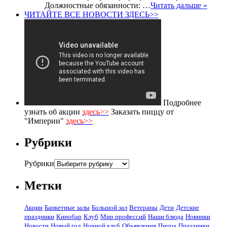
Должностные обязанности: …
Читать дальше »
ЧИТАЙТЕ ВСЕ НОВОСТИ ЗДЕСЬ>>
Подробнее
узнать об акции
здесь>>
Заказать пиццу от
"Империи"
здесь>>
Рубрики
Рубрики
Метки
Акции
Банкетные залы
Большой зал
Ветераны
Дети
Детские
праздники
Кинобар
Клуб
Мир профессий
Наши блюда
Новинки
Новости
Новый год
Ночной клуб
Объявления
Пицца
Праздники