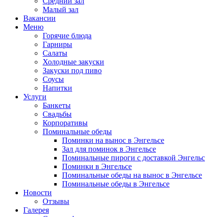
Средний зал
Малый зал
Вакансии
Меню
Горячие блюда
Гарниры
Салаты
Холодные закуски
Закуски под пиво
Соусы
Напитки
Услуги
Банкеты
Свадьбы
Корпоративы
Поминальные обеды
Поминки на вынос в Энгельсе
Зал для поминок в Энгельсе
Поминальные пироги с доставкой Энгельс
Поминки в Энгельсе
Поминальные обеды на вынос в Энгельсе
Поминальные обеды в Энгельсе
Новости
Отзывы
Галерея