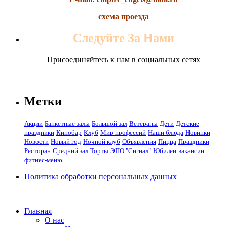
схема проезда
Следуйте За Нами
Присоединяйтесь к нам в социальных сетях
Метки
Акции
Банкетные залы
Большой зал
Ветераны
Дети
Детские
праздники
Кинобар
Клуб
Мир профессий
Наши блюда
Новинки
Новости
Новый год
Ночной клуб
Объявления
Пицца
Праздники
Ресторан
Средний зал
Торты
ЭПО "Сигнал"
Юбилеи
вакансии
фитнес-меню
Политика обработки персональных данных
Главная
О нас