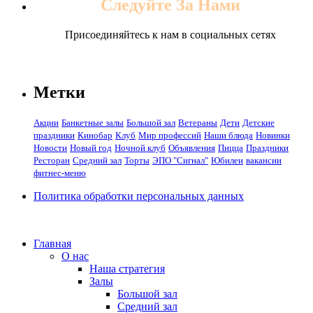
Следуйте За Нами
Присоединяйтесь к нам в социальных сетях
Метки
Акции
Банкетные залы
Большой зал
Ветераны
Дети
Детские
праздники
Кинобар
Клуб
Мир профессий
Наши блюда
Новинки
Новости
Новый год
Ночной клуб
Объявления
Пицца
Праздники
Ресторан
Средний зал
Торты
ЭПО "Сигнал"
Юбилеи
вакансии
фитнес-меню
Политика обработки персональных данных
Главная
О нас
Наша стратегия
Залы
Большой зал
Средний зал