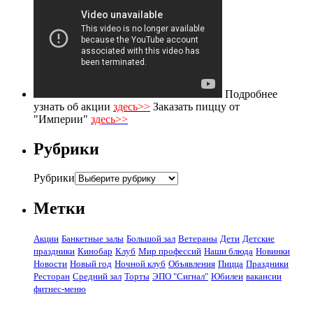
Подробнее
узнать об акции
здесь>>
Заказать пиццу от
"Империи"
здесь>>
Рубрики
Рубрики
Метки
Акции
Банкетные залы
Большой зал
Ветераны
Дети
Детские
праздники
Кинобар
Клуб
Мир профессий
Наши блюда
Новинки
Новости
Новый год
Ночной клуб
Объявления
Пицца
Праздники
Ресторан
Средний зал
Торты
ЭПО "Сигнал"
Юбилеи
вакансии
фитнес-меню