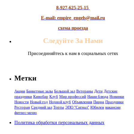
8-927-625-25-15
E-mail: empire_engels@mail.ru
схема проезда
Следуйте За Нами
Присоединяйтесь к нам в социальных сетях
Метки
Акции
Банкетные залы
Большой зал
Ветераны
Дети
Детские
праздники
Кинобар
Клуб
Мир профессий
Наши блюда
Новинки
Новости
Новый год
Ночной клуб
Объявления
Пицца
Праздники
Ресторан
Средний зал
Торты
ЭПО "Сигнал"
Юбилеи
вакансии
фитнес-меню
Политика обработки персональных данных