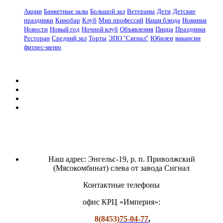
Акции
Банкетные залы
Большой зал
Ветераны
Дети
Детские
праздники
Кинобар
Клуб
Мир профессий
Наши блюда
Новинки
Новости
Новый год
Ночной клуб
Объявления
Пицца
Праздники
Ресторан
Средний зал
Торты
ЭПО "Сигнал"
Юбилеи
вакансии
фитнес-меню
Наш адрес: Энгельс-19, р. п. Приволжский
(Мясокомбинат) слева от завода Сигнал
Контактные телефоны
офис КРЦ «Империя»:
8(8453)
75-04-77
,