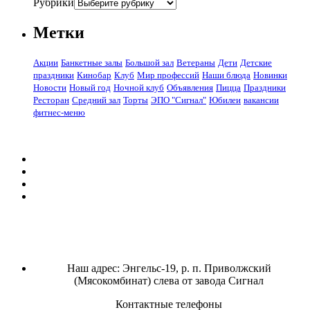
Рубрики
Метки
Акции
Банкетные залы
Большой зал
Ветераны
Дети
Детские
праздники
Кинобар
Клуб
Мир профессий
Наши блюда
Новинки
Новости
Новый год
Ночной клуб
Объявления
Пицца
Праздники
Ресторан
Средний зал
Торты
ЭПО "Сигнал"
Юбилеи
вакансии
фитнес-меню
Наш адрес: Энгельс-19, р. п. Приволжский
(Мясокомбинат) слева от завода Сигнал
Контактные телефоны