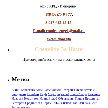
офис КРЦ «Империя»:
8(8453)
75-04-77
,
8-927-625-25-15
E-mail: empire_engels@mail.ru
схема проезда
Следуйте За Нами
Присоединяйтесь к нам в социальных сетях
Метки
Акции
Банкетные залы
Большой зал
Ветераны
Дети
Детские
праздники
Кинобар
Клуб
Мир профессий
Наши блюда
Новинки
Новости
Новый год
Ночной клуб
Объявления
Пицца
Праздники
Ресторан
Средний зал
Торты
ЭПО "Сигнал"
Юбилеи
вакансии
фитнес-меню