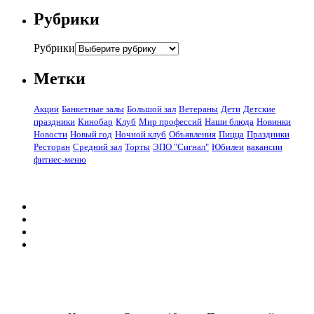
Рубрики
Рубрики
Метки
Акции
Банкетные залы
Большой зал
Ветераны
Дети
Детские
праздники
Кинобар
Клуб
Мир профессий
Наши блюда
Новинки
Новости
Новый год
Ночной клуб
Объявления
Пицца
Праздники
Ресторан
Средний зал
Торты
ЭПО "Сигнал"
Юбилеи
вакансии
фитнес-меню