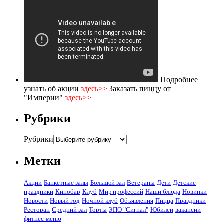
Подробнее
узнать об акции
здесь>>
Заказать пиццу от
"Империи"
здесь>>
Рубрики
Рубрики
Метки
Акции
Банкетные залы
Большой зал
Ветераны
Дети
Детские
праздники
Кинобар
Клуб
Мир профессий
Наши блюда
Новинки
Новости
Новый год
Ночной клуб
Объявления
Пицца
Праздники
Ресторан
Средний зал
Торты
ЭПО "Сигнал"
Юбилеи
вакансии
фитнес-меню