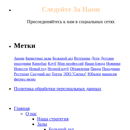
Следуйте За Нами
Присоединяйтесь к нам в социальных сетях
Метки
Акции
Банкетные залы
Большой зал
Ветераны
Дети
Детские
праздники
Кинобар
Клуб
Мир профессий
Наши блюда
Новинки
Новости
Новый год
Ночной клуб
Объявления
Пицца
Праздники
Ресторан
Средний зал
Торты
ЭПО "Сигнал"
Юбилеи
вакансии
фитнес-меню
Политика обработки персональных данных
Главная
О нас
Наша стратегия
Залы
Большой зал