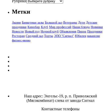
Рубрики
Метки
Акции
Банкетные залы
Большой зал
Ветераны
Дети
Детские
праздники
Кинобар
Клуб
Мир профессий
Наши блюда
Новинки
Новости
Новый год
Ночной клуб
Объявления
Пицца
Праздники
Ресторан
Средний зал
Торты
ЭПО "Сигнал"
Юбилеи
вакансии
фитнес-меню
Наш адрес: Энгельс-19, р. п. Приволжский
(Мясокомбинат) слева от завода Сигнал
Контактные телефоны