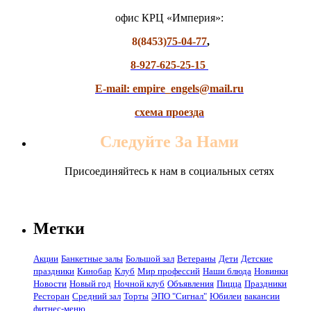
офис КРЦ «Империя»:
8(8453)
75-04-77
,
8-927-625-25-15
E-mail: empire_engels@mail.ru
схема проезда
Следуйте За Нами
Присоединяйтесь к нам в социальных сетях
Метки
Акции
Банкетные залы
Большой зал
Ветераны
Дети
Детские
праздники
Кинобар
Клуб
Мир профессий
Наши блюда
Новинки
Новости
Новый год
Ночной клуб
Объявления
Пицца
Праздники
Ресторан
Средний зал
Торты
ЭПО "Сигнал"
Юбилеи
вакансии
фитнес-меню