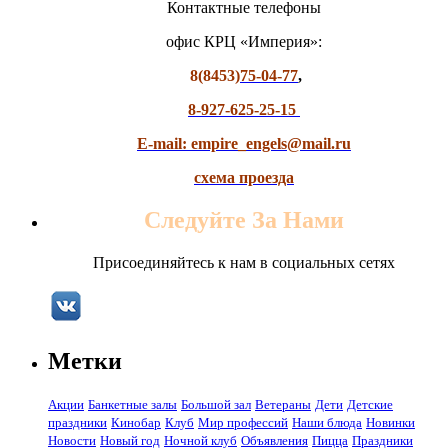
Контактные телефоны
офис КРЦ «Империя»:
8(8453)
75-04-77
,
8-927-625-25-15
E-mail: empire_engels@mail.ru
схема проезда
Следуйте За Нами
Присоединяйтесь к нам в социальных сетях
Метки
Акции
Банкетные залы
Большой зал
Ветераны
Дети
Детские
праздники
Кинобар
Клуб
Мир профессий
Наши блюда
Новинки
Новости
Новый год
Ночной клуб
Объявления
Пицца
Праздники