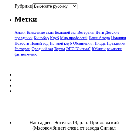
Рубрики
Метки
Акции
Банкетные залы
Большой зал
Ветераны
Дети
Детские
праздники
Кинобар
Клуб
Мир профессий
Наши блюда
Новинки
Новости
Новый год
Ночной клуб
Объявления
Пицца
Праздники
Ресторан
Средний зал
Торты
ЭПО "Сигнал"
Юбилеи
вакансии
фитнес-меню
Наш адрес: Энгельс-19, р. п. Приволжский
(Мясокомбинат) слева от завода Сигнал