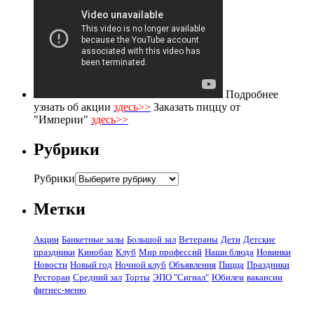
Подробнее
узнать об акции
здесь>>
Заказать пиццу от
"Империи"
здесь>>
Рубрики
Рубрики
Метки
Акции
Банкетные залы
Большой зал
Ветераны
Дети
Детские
праздники
Кинобар
Клуб
Мир профессий
Наши блюда
Новинки
Новости
Новый год
Ночной клуб
Объявления
Пицца
Праздники
Ресторан
Средний зал
Торты
ЭПО "Сигнал"
Юбилеи
вакансии
фитнес-меню