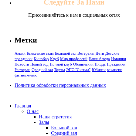
Следуйте За Нами
Присоединяйтесь к нам в социальных сетях
Метки
Акции
Банкетные залы
Большой зал
Ветераны
Дети
Детские
праздники
Кинобар
Клуб
Мир профессий
Наши блюда
Новинки
Новости
Новый год
Ночной клуб
Объявления
Пицца
Праздники
Ресторан
Средний зал
Торты
ЭПО "Сигнал"
Юбилеи
вакансии
фитнес-меню
Политика обработки персональных данных
Главная
О нас
Наша стратегия
Залы
Большой зал
Средний зал