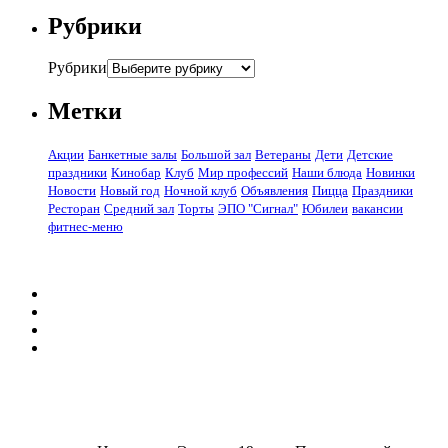
Рубрики
Рубрики
Метки
Акции
Банкетные залы
Большой зал
Ветераны
Дети
Детские
праздники
Кинобар
Клуб
Мир профессий
Наши блюда
Новинки
Новости
Новый год
Ночной клуб
Объявления
Пицца
Праздники
Ресторан
Средний зал
Торты
ЭПО "Сигнал"
Юбилеи
вакансии
фитнес-меню