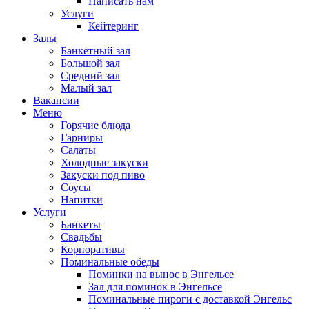
Написать нам
Услуги
Кейтеринг
Залы
Банкетный зал
Большой зал
Средний зал
Малый зал
Вакансии
Меню
Горячие блюда
Гарниры
Салаты
Холодные закуски
Закуски под пиво
Соусы
Напитки
Услуги
Банкеты
Свадьбы
Корпоративы
Поминальные обеды
Поминки на вынос в Энгельсе
Зал для поминок в Энгельсе
Поминальные пироги с доставкой Энгельс