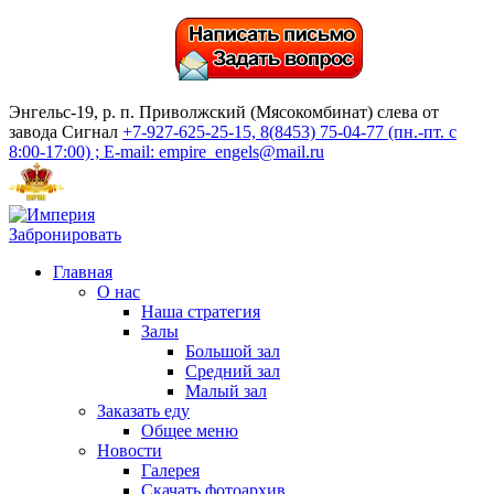
Энгельс-19, р. п. Приволжский (Мясокомбинат) слева от
завода Сигнал
+7-927-625-25-15, 8(8453) 75-04-77 (пн.-пт. с
8:00-17:00) ; E-mail: empire_engels@mail.ru
Забронировать
Главная
О нас
Наша стратегия
Залы
Большой зал
Средний зал
Малый зал
Заказать еду
Общее меню
Новости
Галерея
Скачать фотоархив