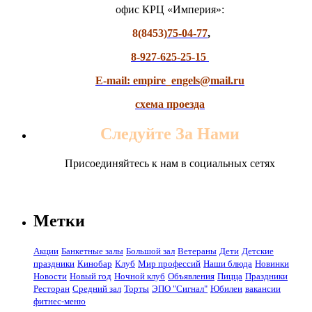
офис КРЦ «Империя»:
8(8453)
75-04-77
,
8-927-625-25-15
E-mail: empire_engels@mail.ru
схема проезда
Следуйте За Нами
Присоединяйтесь к нам в социальных сетях
Метки
Акции
Банкетные залы
Большой зал
Ветераны
Дети
Детские
праздники
Кинобар
Клуб
Мир профессий
Наши блюда
Новинки
Новости
Новый год
Ночной клуб
Объявления
Пицца
Праздники
Ресторан
Средний зал
Торты
ЭПО "Сигнал"
Юбилеи
вакансии
фитнес-меню