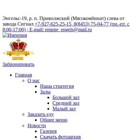
Энгельс-19, р. п. Приволжский (Мясокомбинат) слева от
завода Сигнал
+7-927-625-25-15, 8(8453) 75-04-77 (пн.-пт. с
8:00-17:00) ; E-mail: empire_engels@mail.ru
Забронировать
Главная
О нас
Наша стратегия
Залы
Большой зал
Средний зал
Малый зал
Заказать еду
Общее меню
Новости
Галерея
Скачать фотоархив