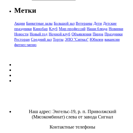
Метки
Акции
Банкетные залы
Большой зал
Ветераны
Дети
Детские
праздники
Кинобар
Клуб
Мир профессий
Наши блюда
Новинки
Новости
Новый год
Ночной клуб
Объявления
Пицца
Праздники
Ресторан
Средний зал
Торты
ЭПО "Сигнал"
Юбилеи
вакансии
фитнес-меню
Наш адрес: Энгельс-19, р. п. Приволжский
(Мясокомбинат) слева от завода Сигнал
Контактные телефоны