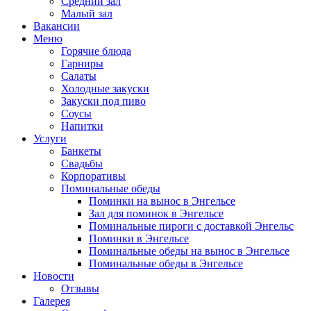
Средний зал
Малый зал
Вакансии
Меню
Горячие блюда
Гарниры
Салаты
Холодные закуски
Закуски под пиво
Соусы
Напитки
Услуги
Банкеты
Свадьбы
Корпоративы
Поминальные обеды
Поминки на вынос в Энгельсе
Зал для поминок в Энгельсе
Поминальные пироги с доставкой Энгельс
Поминки в Энгельсе
Поминальные обеды на вынос в Энгельсе
Поминальные обеды в Энгельсе
Новости
Отзывы
Галерея