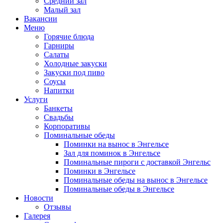
Средний зал
Малый зал
Вакансии
Меню
Горячие блюда
Гарниры
Салаты
Холодные закуски
Закуски под пиво
Соусы
Напитки
Услуги
Банкеты
Свадьбы
Корпоративы
Поминальные обеды
Поминки на вынос в Энгельсе
Зал для поминок в Энгельсе
Поминальные пироги с доставкой Энгельс
Поминки в Энгельсе
Поминальные обеды на вынос в Энгельсе
Поминальные обеды в Энгельсе
Новости
Отзывы
Галерея