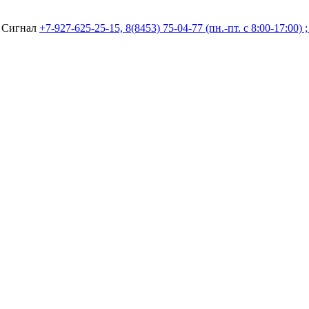
а Сигнал
+7-927-625-25-15, 8(8453) 75-04-77 (пн.-пт. с 8:00-17:00) 