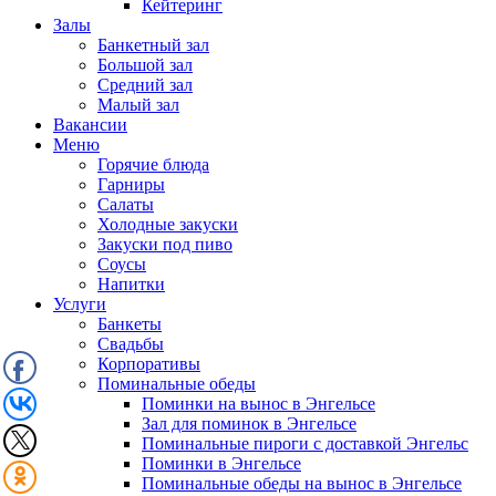
Кейтеринг
Залы
Банкетный зал
Большой зал
Средний зал
Малый зал
Вакансии
Меню
Горячие блюда
Гарниры
Салаты
Холодные закуски
Закуски под пиво
Соусы
Напитки
Услуги
Банкеты
Свадьбы
Корпоративы
Поминальные обеды
Поминки на вынос в Энгельсе
Зал для поминок в Энгельсе
Поминальные пироги с доставкой Энгельс
Поминки в Энгельсе
Поминальные обеды на вынос в Энгельсе