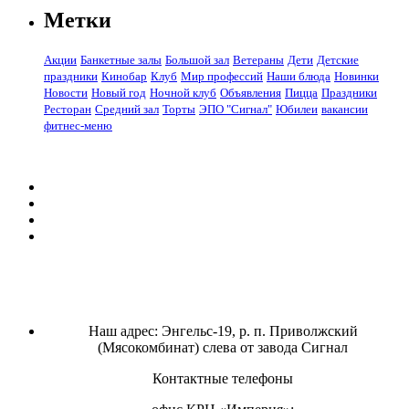
Метки
Акции
Банкетные залы
Большой зал
Ветераны
Дети
Детские
праздники
Кинобар
Клуб
Мир профессий
Наши блюда
Новинки
Новости
Новый год
Ночной клуб
Объявления
Пицца
Праздники
Ресторан
Средний зал
Торты
ЭПО "Сигнал"
Юбилеи
вакансии
фитнес-меню
Наш адрес: Энгельс-19, р. п. Приволжский
(Мясокомбинат) слева от завода Сигнал
Контактные телефоны