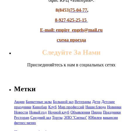
офис КРЦ «Империя»:
8(8453)
75-04-77
,
8-927-625-25-15
E-mail: empire_engels@mail.ru
схема проезда
Следуйте За Нами
Присоединяйтесь к нам в социальных сетях
Метки
Акции
Банкетные залы
Большой зал
Ветераны
Дети
Детские
праздники
Кинобар
Клуб
Мир профессий
Наши блюда
Новинки
Новости
Новый год
Ночной клуб
Объявления
Пицца
Праздники
Ресторан
Средний зал
Торты
ЭПО "Сигнал"
Юбилеи
вакансии
фитнес-меню