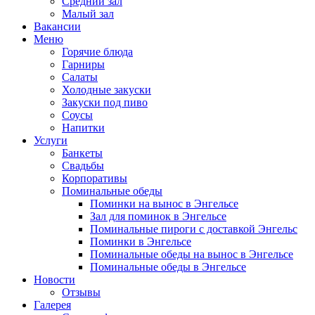
Средний зал
Малый зал
Вакансии
Меню
Горячие блюда
Гарниры
Салаты
Холодные закуски
Закуски под пиво
Соусы
Напитки
Услуги
Банкеты
Свадьбы
Корпоративы
Поминальные обеды
Поминки на вынос в Энгельсе
Зал для поминок в Энгельсе
Поминальные пироги с доставкой Энгельс
Поминки в Энгельсе
Поминальные обеды на вынос в Энгельсе
Поминальные обеды в Энгельсе
Новости
Отзывы
Галерея