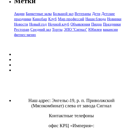
Метки
Акции
Банкетные залы
Большой зал
Ветераны
Дети
Детские
праздники
Кинобар
Клуб
Мир профессий
Наши блюда
Новинки
Новости
Новый год
Ночной клуб
Объявления
Пицца
Праздники
Ресторан
Средний зал
Торты
ЭПО "Сигнал"
Юбилеи
вакансии
фитнес-меню
Наш адрес: Энгельс-19, р. п. Приволжский
(Мясокомбинат) слева от завода Сигнал
Контактные телефоны
офис КРЦ «Империя»: