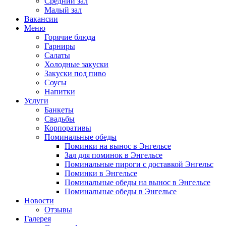
Средний зал
Малый зал
Вакансии
Меню
Горячие блюда
Гарниры
Салаты
Холодные закуски
Закуски под пиво
Соусы
Напитки
Услуги
Банкеты
Свадьбы
Корпоративы
Поминальные обеды
Поминки на вынос в Энгельсе
Зал для поминок в Энгельсе
Поминальные пироги с доставкой Энгельс
Поминки в Энгельсе
Поминальные обеды на вынос в Энгельсе
Поминальные обеды в Энгельсе
Новости
Отзывы
Галерея