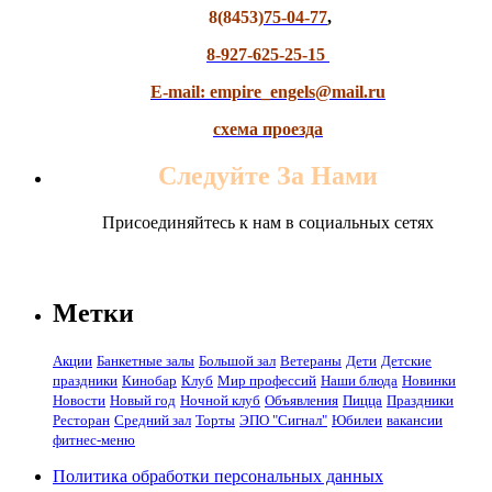
8(8453)
75-04-77
,
8-927-625-25-15
E-mail: empire_engels@mail.ru
схема проезда
Следуйте За Нами
Присоединяйтесь к нам в социальных сетях
Метки
Акции
Банкетные залы
Большой зал
Ветераны
Дети
Детские
праздники
Кинобар
Клуб
Мир профессий
Наши блюда
Новинки
Новости
Новый год
Ночной клуб
Объявления
Пицца
Праздники
Ресторан
Средний зал
Торты
ЭПО "Сигнал"
Юбилеи
вакансии
фитнес-меню
Политика обработки персональных данных