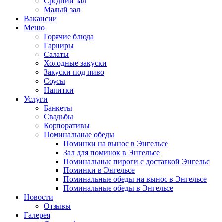
Средний зал
Малый зал
Вакансии
Меню
Горячие блюда
Гарниры
Салаты
Холодные закуски
Закуски под пиво
Соусы
Напитки
Услуги
Банкеты
Свадьбы
Корпоративы
Поминальные обеды
Поминки на вынос в Энгельсе
Зал для поминок в Энгельсе
Поминальные пироги с доставкой Энгельс
Поминки в Энгельсе
Поминальные обеды на вынос в Энгельсе
Поминальные обеды в Энгельсе
Новости
Отзывы
Галерея