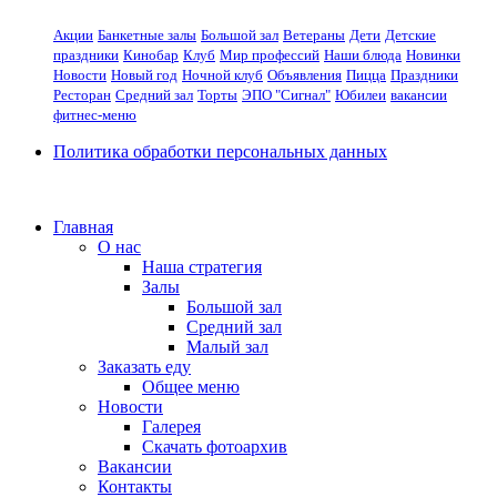
Акции
Банкетные залы
Большой зал
Ветераны
Дети
Детские
праздники
Кинобар
Клуб
Мир профессий
Наши блюда
Новинки
Новости
Новый год
Ночной клуб
Объявления
Пицца
Праздники
Ресторан
Средний зал
Торты
ЭПО "Сигнал"
Юбилеи
вакансии
фитнес-меню
Политика обработки персональных данных
Главная
О нас
Наша стратегия
Залы
Большой зал
Средний зал
Малый зал
Заказать еду
Общее меню
Новости
Галерея
Скачать фотоархив
Вакансии
Контакты