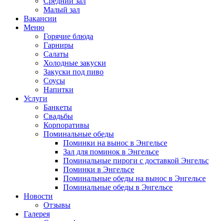
Средний зал
Малый зал
Вакансии
Меню
Горячие блюда
Гарниры
Салаты
Холодные закуски
Закуски под пиво
Соусы
Напитки
Услуги
Банкеты
Свадьбы
Корпоративы
Поминальные обеды
Поминки на вынос в Энгельсе
Зал для поминок в Энгельсе
Поминальные пироги с доставкой Энгельс
Поминки в Энгельсе
Поминальные обеды на вынос в Энгельсе
Поминальные обеды в Энгельсе
Новости
Отзывы
Галерея