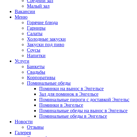
Средний зал
Малый зал
Вакансии
Меню
Горячие блюда
Гарниры
Салаты
Холодные закуски
Закуски под пиво
Соусы
Напитки
Услуги
Банкеты
Свадьбы
Корпоративы
Поминальные обеды
Поминки на вынос в Энгельсе
Зал для поминок в Энгельсе
Поминальные пироги с доставкой Энгельс
Поминки в Энгельсе
Поминальные обеды на вынос в Энгельсе
Поминальные обеды в Энгельсе
Новости
Отзывы
Галерея