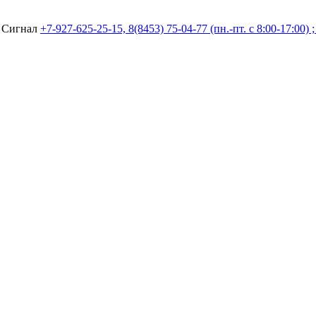
а Сигнал
+7-927-625-25-15, 8(8453) 75-04-77 (пн.-пт. с 8:00-17:00) 