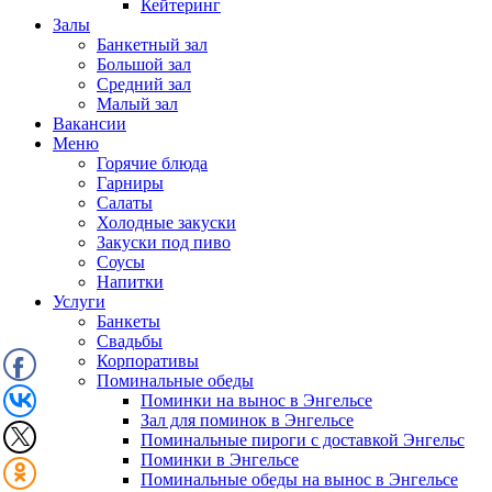
Кейтеринг
Залы
Банкетный зал
Большой зал
Средний зал
Малый зал
Вакансии
Меню
Горячие блюда
Гарниры
Салаты
Холодные закуски
Закуски под пиво
Соусы
Напитки
Услуги
Банкеты
Свадьбы
Корпоративы
Поминальные обеды
Поминки на вынос в Энгельсе
Зал для поминок в Энгельсе
Поминальные пироги с доставкой Энгельс
Поминки в Энгельсе
Поминальные обеды на вынос в Энгельсе