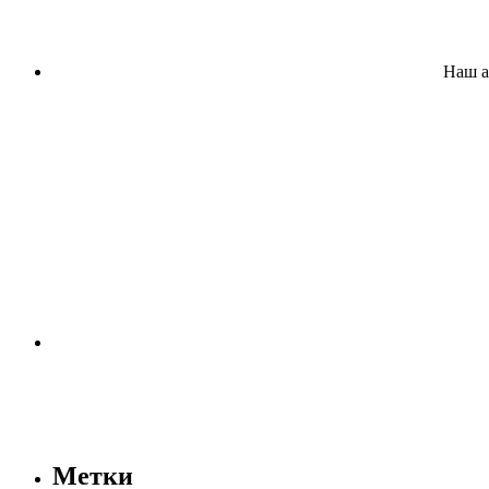
Наш а
Метки