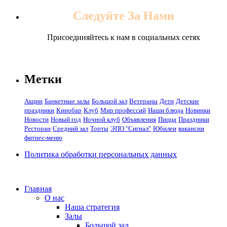
Следуйте За Нами
Присоединяйтесь к нам в социальных сетях
Метки
Акции
Банкетные залы
Большой зал
Ветераны
Дети
Детские
праздники
Кинобар
Клуб
Мир профессий
Наши блюда
Новинки
Новости
Новый год
Ночной клуб
Объявления
Пицца
Праздники
Ресторан
Средний зал
Торты
ЭПО "Сигнал"
Юбилеи
вакансии
фитнес-меню
Политика обработки персональных данных
Главная
О нас
Наша стратегия
Залы
Большой зал