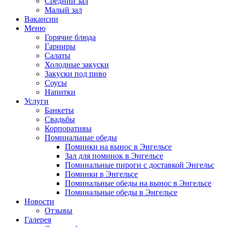
Средний зал
Малый зал
Вакансии
Меню
Горячие блюда
Гарниры
Салаты
Холодные закуски
Закуски под пиво
Соусы
Напитки
Услуги
Банкеты
Свадьбы
Корпоративы
Поминальные обеды
Поминки на вынос в Энгельсе
Зал для поминок в Энгельсе
Поминальные пироги с доставкой Энгельс
Поминки в Энгельсе
Поминальные обеды на вынос в Энгельсе
Поминальные обеды в Энгельсе
Новости
Отзывы
Галерея