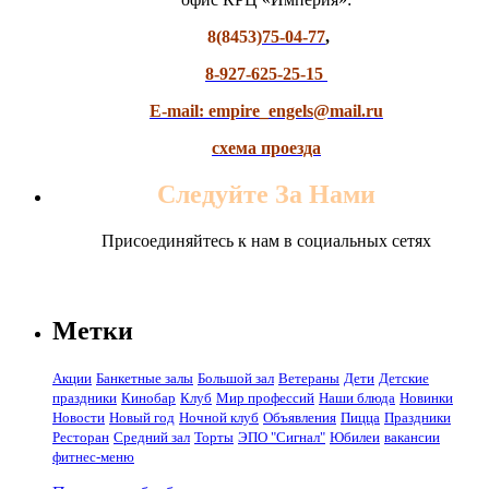
8(8453)
75-04-77
,
8-927-625-25-15
E-mail: empire_engels@mail.ru
схема проезда
Следуйте За Нами
Присоединяйтесь к нам в социальных сетях
Метки
Акции
Банкетные залы
Большой зал
Ветераны
Дети
Детские
праздники
Кинобар
Клуб
Мир профессий
Наши блюда
Новинки
Новости
Новый год
Ночной клуб
Объявления
Пицца
Праздники
Ресторан
Средний зал
Торты
ЭПО "Сигнал"
Юбилеи
вакансии
фитнес-меню