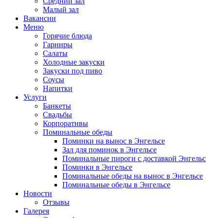
Средний зал
Малый зал
Вакансии
Меню
Горячие блюда
Гарниры
Салаты
Холодные закуски
Закуски под пиво
Соусы
Напитки
Услуги
Банкеты
Свадьбы
Корпоративы
Поминальные обеды
Поминки на вынос в Энгельсе
Зал для поминок в Энгельсе
Поминальные пироги с доставкой Энгельс
Поминки в Энгельсе
Поминальные обеды на вынос в Энгельсе
Поминальные обеды в Энгельсе
Новости
Отзывы
Галерея