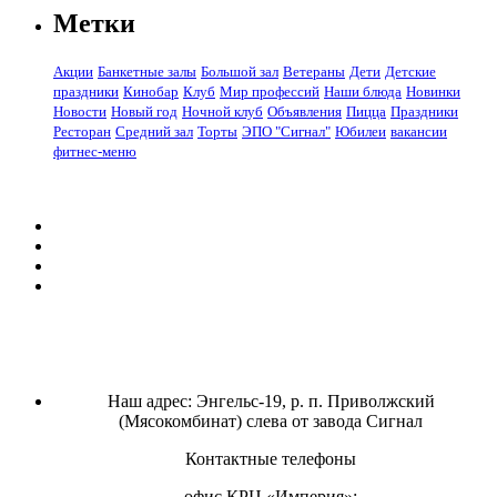
Метки
Акции
Банкетные залы
Большой зал
Ветераны
Дети
Детские
праздники
Кинобар
Клуб
Мир профессий
Наши блюда
Новинки
Новости
Новый год
Ночной клуб
Объявления
Пицца
Праздники
Ресторан
Средний зал
Торты
ЭПО "Сигнал"
Юбилеи
вакансии
фитнес-меню
Наш адрес: Энгельс-19, р. п. Приволжский
(Мясокомбинат) слева от завода Сигнал
Контактные телефоны
офис КРЦ «Империя»: