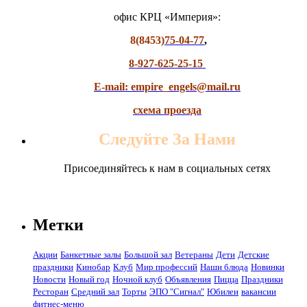
офис КРЦ «Империя»:
8(8453)
75-04-77
,
8-927-625-25-15
E-mail: empire_engels@mail.ru
схема проезда
Следуйте За Нами
Присоединяйтесь к нам в социальных сетях
Метки
Акции
Банкетные залы
Большой зал
Ветераны
Дети
Детские
праздники
Кинобар
Клуб
Мир профессий
Наши блюда
Новинки
Новости
Новый год
Ночной клуб
Объявления
Пицца
Праздники
Ресторан
Средний зал
Торты
ЭПО "Сигнал"
Юбилеи
вакансии
фитнес-меню