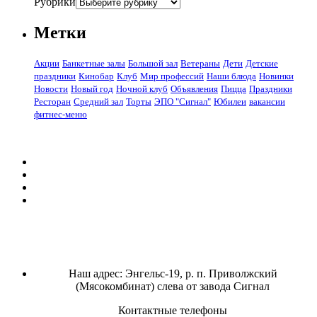
Рубрики
Метки
Акции
Банкетные залы
Большой зал
Ветераны
Дети
Детские
праздники
Кинобар
Клуб
Мир профессий
Наши блюда
Новинки
Новости
Новый год
Ночной клуб
Объявления
Пицца
Праздники
Ресторан
Средний зал
Торты
ЭПО "Сигнал"
Юбилеи
вакансии
фитнес-меню
Наш адрес: Энгельс-19, р. п. Приволжский
(Мясокомбинат) слева от завода Сигнал
Контактные телефоны