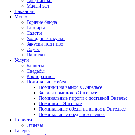
Средний зал
Малый зал
Вакансии
Меню
Горячие блюда
Гарниры
Салаты
Холодные закуски
Закуски под пиво
Соусы
Напитки
Услуги
Банкеты
Свадьбы
Корпоративы
Поминальные обеды
Поминки на вынос в Энгельсе
Зал для поминок в Энгельсе
Поминальные пироги с доставкой Энгельс
Поминки в Энгельсе
Поминальные обеды на вынос в Энгельсе
Поминальные обеды в Энгельсе
Новости
Отзывы
Галерея