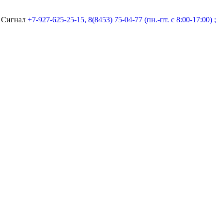
а Сигнал
+7-927-625-25-15, 8(8453) 75-04-77 (пн.-пт. с 8:00-17:00) 