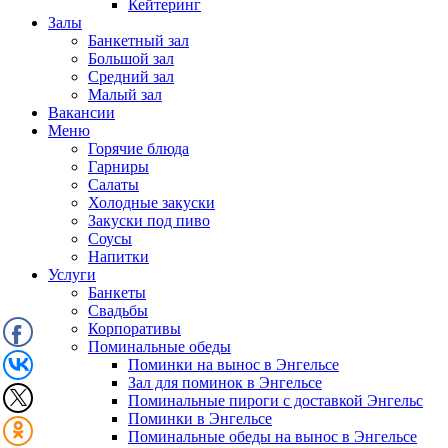
Кейтеринг
Залы
Банкетный зал
Большой зал
Средний зал
Малый зал
Вакансии
Меню
Горячие блюда
Гарниры
Салаты
Холодные закуски
Закуски под пиво
Соусы
Напитки
Услуги
Банкеты
Свадьбы
Корпоративы
Поминальные обеды
Поминки на вынос в Энгельсе
Зал для поминок в Энгельсе
Поминальные пироги с доставкой Энгельс
Поминки в Энгельсе
Поминальные обеды на вынос в Энгельсе