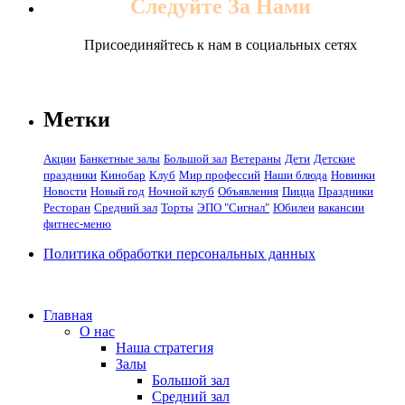
Следуйте За Нами
Присоединяйтесь к нам в социальных сетях
Метки
Акции
Банкетные залы
Большой зал
Ветераны
Дети
Детские
праздники
Кинобар
Клуб
Мир профессий
Наши блюда
Новинки
Новости
Новый год
Ночной клуб
Объявления
Пицца
Праздники
Ресторан
Средний зал
Торты
ЭПО "Сигнал"
Юбилеи
вакансии
фитнес-меню
Политика обработки персональных данных
Главная
О нас
Наша стратегия
Залы
Большой зал
Средний зал