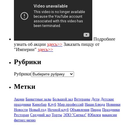
Подробнее
узнать об акции
здесь>>
Заказать пиццу от
"Империи"
здесь>>
Рубрики
Рубрики
Метки
Акции
Банкетные залы
Большой зал
Ветераны
Дети
Детские
праздники
Кинобар
Клуб
Мир профессий
Наши блюда
Новинки
Новости
Новый год
Ночной клуб
Объявления
Пицца
Праздники
Ресторан
Средний зал
Торты
ЭПО "Сигнал"
Юбилеи
вакансии
фитнес-меню