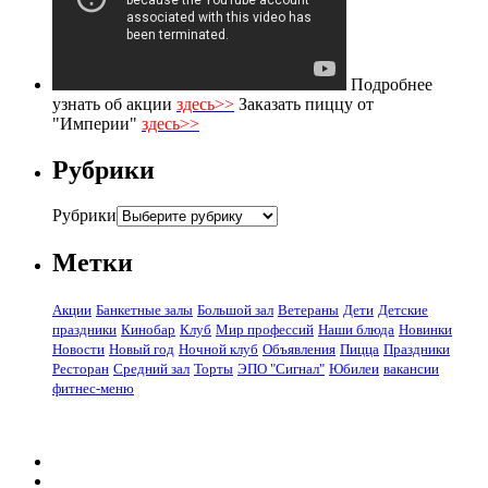
Подробнее
узнать об акции
здесь>>
Заказать пиццу от
"Империи"
здесь>>
Рубрики
Рубрики
Метки
Акции
Банкетные залы
Большой зал
Ветераны
Дети
Детские
праздники
Кинобар
Клуб
Мир профессий
Наши блюда
Новинки
Новости
Новый год
Ночной клуб
Объявления
Пицца
Праздники
Ресторан
Средний зал
Торты
ЭПО "Сигнал"
Юбилеи
вакансии
фитнес-меню