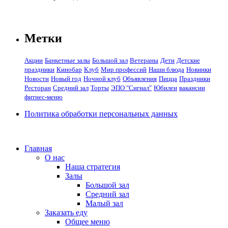
Метки
Акции
Банкетные залы
Большой зал
Ветераны
Дети
Детские
праздники
Кинобар
Клуб
Мир профессий
Наши блюда
Новинки
Новости
Новый год
Ночной клуб
Объявления
Пицца
Праздники
Ресторан
Средний зал
Торты
ЭПО "Сигнал"
Юбилеи
вакансии
фитнес-меню
Политика обработки персональных данных
Главная
О нас
Наша стратегия
Залы
Большой зал
Средний зал
Малый зал
Заказать еду
Общее меню