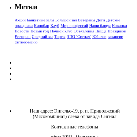
Метки
Акции
Банкетные залы
Большой зал
Ветераны
Дети
Детские
праздники
Кинобар
Клуб
Мир профессий
Наши блюда
Новинки
Новости
Новый год
Ночной клуб
Объявления
Пицца
Праздники
Ресторан
Средний зал
Торты
ЭПО "Сигнал"
Юбилеи
вакансии
фитнес-меню
Наш адрес: Энгельс-19, р. п. Приволжский
(Мясокомбинат) слева от завода Сигнал
Контактные телефоны