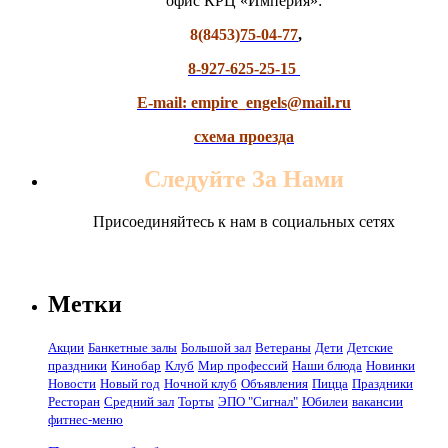
офис КРЦ «Империя»:
8(8453)
75-04-77
,
8-927-625-25-15
E-mail: empire_engels@mail.ru
схема проезда
Следуйте За Нами
Присоединяйтесь к нам в социальных сетях
Метки
Акции
Банкетные залы
Большой зал
Ветераны
Дети
Детские
праздники
Кинобар
Клуб
Мир профессий
Наши блюда
Новинки
Новости
Новый год
Ночной клуб
Объявления
Пицца
Праздники
Ресторан
Средний зал
Торты
ЭПО "Сигнал"
Юбилеи
вакансии
фитнес-меню