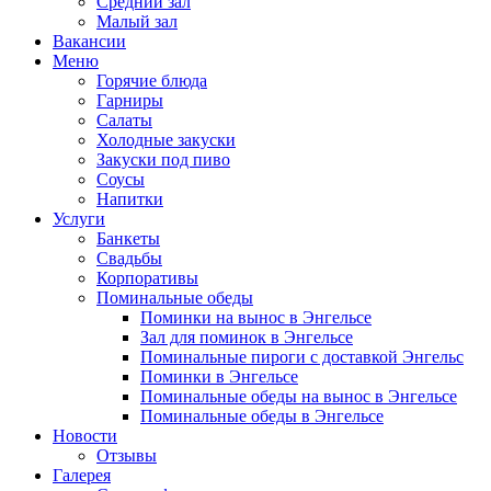
Средний зал
Малый зал
Вакансии
Меню
Горячие блюда
Гарниры
Салаты
Холодные закуски
Закуски под пиво
Соусы
Напитки
Услуги
Банкеты
Свадьбы
Корпоративы
Поминальные обеды
Поминки на вынос в Энгельсе
Зал для поминок в Энгельсе
Поминальные пироги с доставкой Энгельс
Поминки в Энгельсе
Поминальные обеды на вынос в Энгельсе
Поминальные обеды в Энгельсе
Новости
Отзывы
Галерея