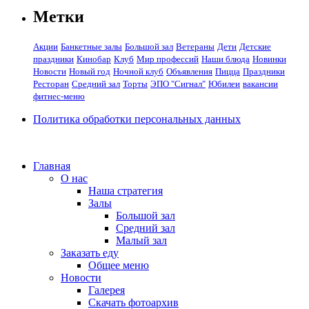
Метки
Акции
Банкетные залы
Большой зал
Ветераны
Дети
Детские
праздники
Кинобар
Клуб
Мир профессий
Наши блюда
Новинки
Новости
Новый год
Ночной клуб
Объявления
Пицца
Праздники
Ресторан
Средний зал
Торты
ЭПО "Сигнал"
Юбилеи
вакансии
фитнес-меню
Политика обработки персональных данных
Главная
О нас
Наша стратегия
Залы
Большой зал
Средний зал
Малый зал
Заказать еду
Общее меню
Новости
Галерея
Скачать фотоархив