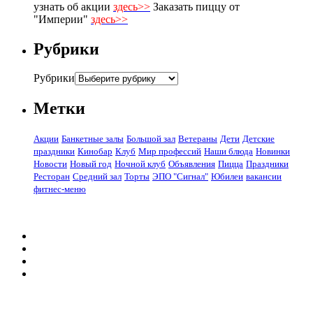
узнать об акции
здесь>>
Заказать пиццу от
"Империи"
здесь>>
Рубрики
Рубрики
Метки
Акции
Банкетные залы
Большой зал
Ветераны
Дети
Детские
праздники
Кинобар
Клуб
Мир профессий
Наши блюда
Новинки
Новости
Новый год
Ночной клуб
Объявления
Пицца
Праздники
Ресторан
Средний зал
Торты
ЭПО "Сигнал"
Юбилеи
вакансии
фитнес-меню