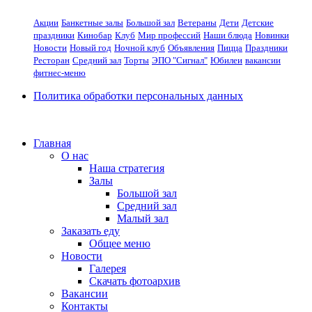
Акции
Банкетные залы
Большой зал
Ветераны
Дети
Детские
праздники
Кинобар
Клуб
Мир профессий
Наши блюда
Новинки
Новости
Новый год
Ночной клуб
Объявления
Пицца
Праздники
Ресторан
Средний зал
Торты
ЭПО "Сигнал"
Юбилеи
вакансии
фитнес-меню
Политика обработки персональных данных
Главная
О нас
Наша стратегия
Залы
Большой зал
Средний зал
Малый зал
Заказать еду
Общее меню
Новости
Галерея
Скачать фотоархив
Вакансии
Контакты