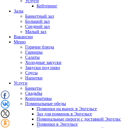
Услуги
Кейтеринг
Залы
Банкетный зал
Большой зал
Средний зал
Малый зал
Вакансии
Меню
Горячие блюда
Гарниры
Салаты
Холодные закуски
Закуски под пиво
Соусы
Напитки
Услуги
Банкеты
Свадьбы
Корпоративы
Поминальные обеды
Поминки на вынос в Энгельсе
Зал для поминок в Энгельсе
Поминальные пироги с доставкой Энгельс
Поминки в Энгельсе