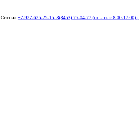
а Сигнал
+7-927-625-25-15, 8(8453) 75-04-77 (пн.-пт. с 8:00-17:00) 