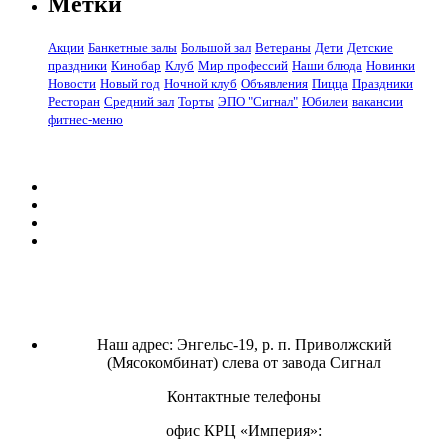
Метки
Акции
Банкетные залы
Большой зал
Ветераны
Дети
Детские
праздники
Кинобар
Клуб
Мир профессий
Наши блюда
Новинки
Новости
Новый год
Ночной клуб
Объявления
Пицца
Праздники
Ресторан
Средний зал
Торты
ЭПО "Сигнал"
Юбилеи
вакансии
фитнес-меню
Наш адрес: Энгельс-19, р. п. Приволжский
(Мясокомбинат) слева от завода Сигнал
Контактные телефоны
офис КРЦ «Империя»: