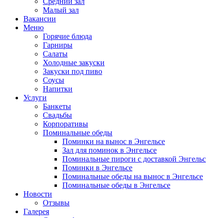
Средний зал
Малый зал
Вакансии
Меню
Горячие блюда
Гарниры
Салаты
Холодные закуски
Закуски под пиво
Соусы
Напитки
Услуги
Банкеты
Свадьбы
Корпоративы
Поминальные обеды
Поминки на вынос в Энгельсе
Зал для поминок в Энгельсе
Поминальные пироги с доставкой Энгельс
Поминки в Энгельсе
Поминальные обеды на вынос в Энгельсе
Поминальные обеды в Энгельсе
Новости
Отзывы
Галерея