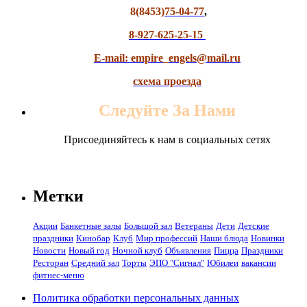
8(8453)
75-04-77
,
8-927-625-25-15
E-mail: empire_engels@mail.ru
схема проезда
Следуйте За Нами
Присоединяйтесь к нам в социальных сетях
Метки
Акции
Банкетные залы
Большой зал
Ветераны
Дети
Детские
праздники
Кинобар
Клуб
Мир профессий
Наши блюда
Новинки
Новости
Новый год
Ночной клуб
Объявления
Пицца
Праздники
Ресторан
Средний зал
Торты
ЭПО "Сигнал"
Юбилеи
вакансии
фитнес-меню
Политика обработки персональных данных